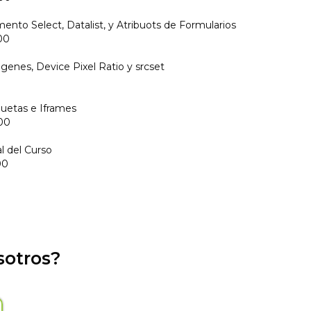
emento Select, Datalist, y Atribuots de Formularios
00
agenes, Device Pixel Ratio y srcset
iquetas e Iframes
00
al del Curso
00
sotros?