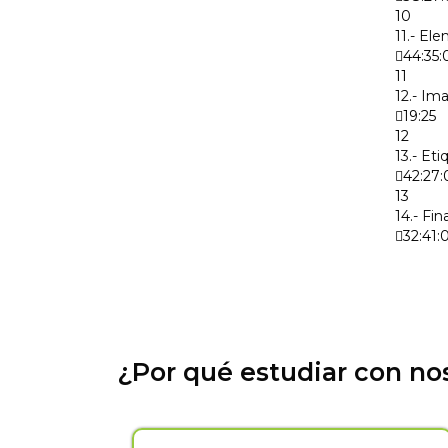
10
11.- El
44:35:
11
12.- Im
19:25
12
13.- Et
42:27:
13
14.- Fin
32:41:
¿Por qué estudiar con no