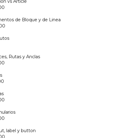
ion vs Article
00
mentos de Bloque y de Linea
:00
butos
aces, Rutas y Anclas
00
as
00
as
00
mularios
00
ut, label y button
:00