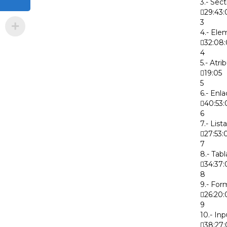
3.- Sect
29:43:
3
4.- Ele
32:08
4
5.- Atri
19:05
5
6.- Enl
40:53:
6
7.- List
27:53:
7
8.- Tabl
34:37:
8
9.- For
26:20:
9
10.- Inp
38:27