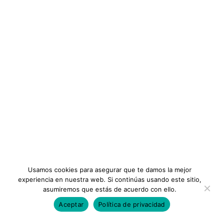
Sobre Nosotros
Formación
Ámbito de formación
profesional en Industrial
Planes
Términos y Condiciones
Ver cursos
INFORMACIÓN
Instituto
Preguntas Frecuentes
Membresias
Contáctanos
Usamos cookies para asegurar que te damos la mejor
experiencia en nuestra web. Si continúas usando este sitio,
asumiremos que estás de acuerdo con ello.
Ámbito de formación
profesional en Minería e
Aceptar
Política de privacidad
Todos los Derechos Reservados ©Consejos Iberoamericanos
Hidrocarburos