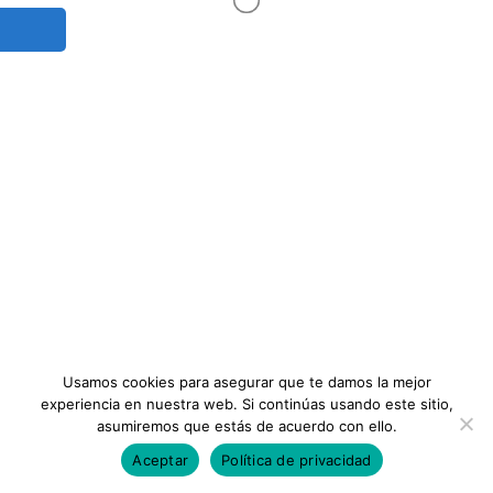
24 de junio de 2021
Sobre Nosotros
Publicado por:
Consejos Iberoamericanos
Formación
No hay comentarios
Planes
Términos y Condiciones
INFORMACIÓN
Instituto
Preguntas Frecuentes
Membresias
Contáctanos
Usamos cookies para asegurar que te damos la mejor
experiencia en nuestra web. Si continúas usando este sitio,
asumiremos que estás de acuerdo con ello.
Aceptar
Política de privacidad
Todos los Derechos Reservados ©Consejos Iberoamericanos