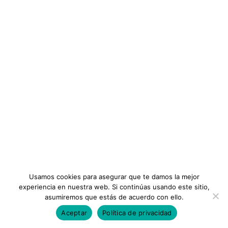
Planes
Planeamiento y Control de Alimentos y Bebidas
Este contenido es solo para miembros de ¡niveles!Únete
Términos y Condiciones
ahoraAlready a member? Accede aquí
13 Conferencias
INFORMACIÓN
Vista previa de este curso
Añadir a la lista de deseos
Instituto
Preguntas Frecuentes
$26
Membresias
Contáctanos
Usamos cookies para asegurar que te damos la mejor
Todos los Derechos Reservados ©Consejos Iberoamericanos
experiencia en nuestra web. Si continúas usando este sitio,
asumiremos que estás de acuerdo con ello.
Aceptar
Política de privacidad