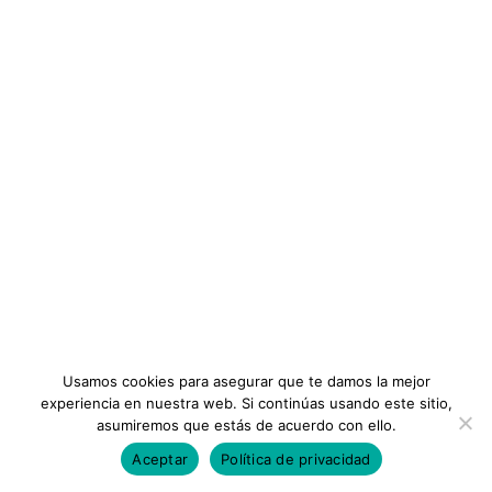
Sobre Nosotros
Formación
Planes
Términos y Condiciones
INFORMACIÓN
Instituto
Preguntas Frecuentes
Membresias
Contáctanos
Leer más
Usamos cookies para asegurar que te damos la mejor
experiencia en nuestra web. Si continúas usando este sitio,
asumiremos que estás de acuerdo con ello.
Lleve el Diplomado de Gestión de la Calidad , me
ayudo a conseguir un ascenso en mi trabajo y ahora
Aceptar
Política de privacidad
Todos los Derechos Reservados ©Consejos Iberoamericanos
gano más.