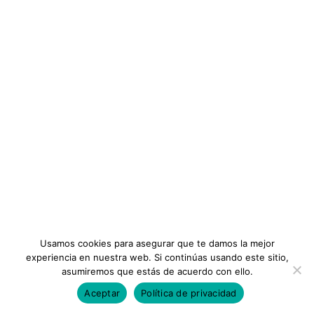
(Sin mensualidades)
Sobre Nosotros
$
125.00
Formación
Planes
Términos y Condiciones
Estudia todos los Diplomados de un área​
INFORMACIÓN
Accede gratis a los nuevos cursos del área​
Instituto
Estudia a tu ritmo.
Preguntas Frecuentes
Disponibilidad todo 1 año.
Membresias
Plataforma activa 24x7
Contáctanos
Repeticiones ilimitadas.
Usamos cookies para asegurar que te damos la mejor
Documentos Descargables
experiencia en nuestra web. Si continúas usando este sitio,
asumiremos que estás de acuerdo con ello.
Evaluaciones en linea
Aceptar
Política de privacidad
Todos los Derechos Reservados ©Consejos Iberoamericanos
Actualizaciones gratuitas