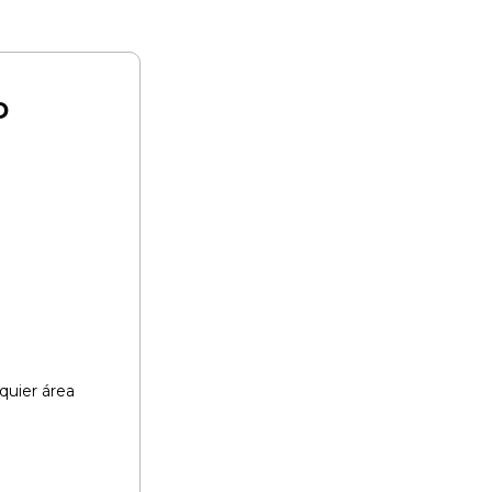
o
uier área​