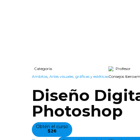
Categoría:
Profesor
Ambitos
,
Artes visuales, gráficas y estéticas
Consejos Iberoam
Diseño Digita
Photoshop
Obtén el curso
$26