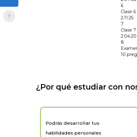
6
Clase 6
2:11:25
7
Clase 7
2:04:20
8
Examen 
10 pre
¿Por qué estudiar con no
Podrás desarrollar tus
habilidades personales