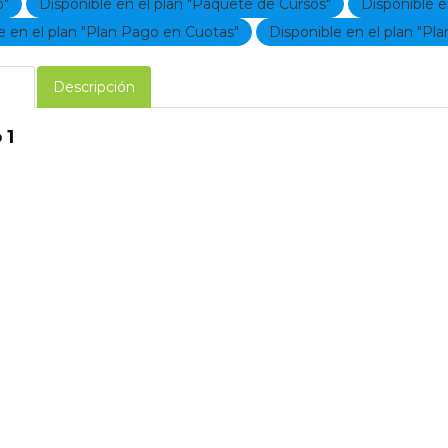
o"
Disponible en el plan "Paquete de Cursos"
Disponible e
e en el plan "Plan Pago en Cuotas"
Disponible en el plan "Pla
rio
Descripción
 1