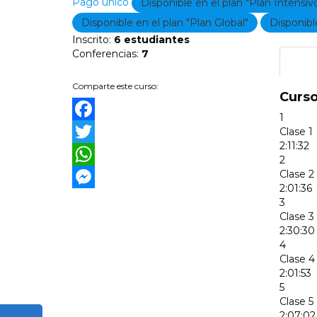
Pago único
Disponible en el plan "Plan Intensiv
Disponible en el plan "Plan Global"
Disponibl
Inscrito
:
6 estudiantes
Conferencias
:
7
Tema
Comparte este curso:
Curso
1
Facebook
Clase 1
2:11:32
Twitter
2
Clase 2
WhatsApp
2:01:36
Messenger
3
Clase 3
2:30:30
4
Clase 4
2:01:53
5
Clase 5
2:07:02