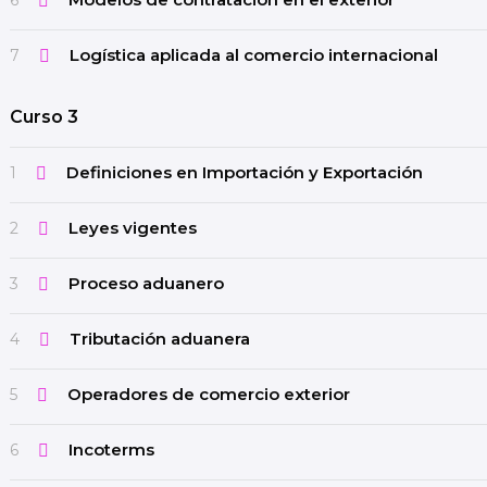
6
Logística aplicada al comercio internacional
7
Curso 3
Definiciones en Importación y Exportación
1
Leyes vigentes
2
Proceso aduanero
3
Tributación aduanera
4
Operadores de comercio exterior
5
Incoterms
6