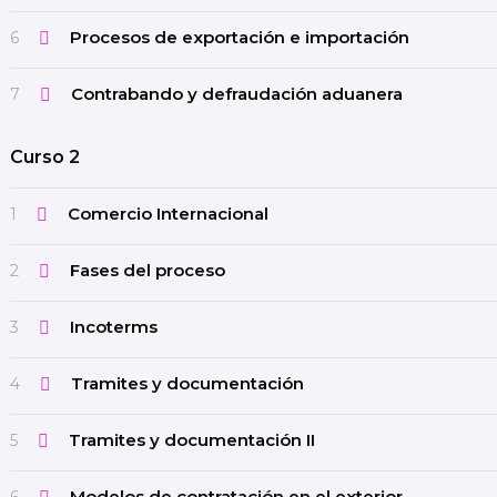
Procesos de exportación e importación
6
Contrabando y defraudación aduanera
7
Curso 2
Comercio Internacional
1
Fases del proceso
2
Incoterms
3
Tramites y documentación
4
Tramites y documentación II
5
Modelos de contratación en el exterior