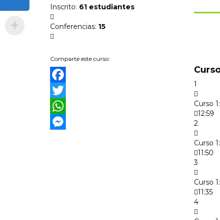
Inscrito
:
61 estudiantes
Conferencias
:
15
Comparte este curso:
Curso
1
Facebook
Curso 1
Twitter
12:59
WhatsApp
2
Messenger
Curso 1
11:50
3
Curso 1
11:35
4