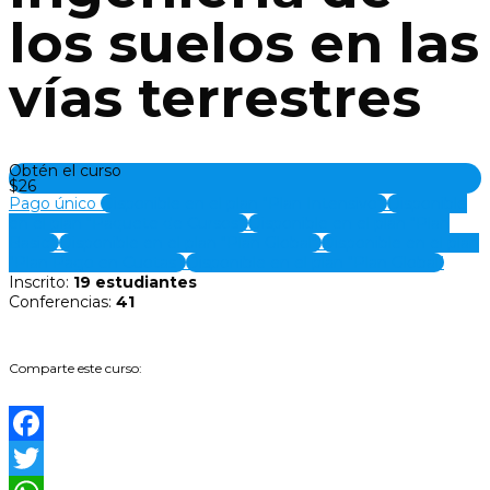
los suelos en las
vías terrestres
Obtén el curso
$26
Pago único
Disponible en el plan "Plan Intensivo"
Disponible
en el plan "Paquete de Cursos"
Disponible en el plan "Plan
Basic"
Disponible en el plan "Plan Global"
Disponible en el plan
"Plan Pago en Cuotas"
Disponible en el plan "Plan Global"
Inscrito
:
19 estudiantes
Conferencias
:
41
Comparte este curso:
Facebook