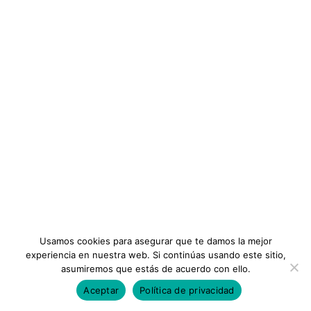
$26
Sobre Nosotros
Ingeniería Sanitaria
Formación
Categoría:
Precio:
AMBITOS
,
MEDIO AMBIENTE
Planes
$26
Términos y Condiciones
OBTENER EL CURSO
INFORMACIÓN
Instituto
Preguntas Frecuentes
Membresias
Contáctanos
Usamos cookies para asegurar que te damos la mejor
experiencia en nuestra web. Si continúas usando este sitio,
asumiremos que estás de acuerdo con ello.
Aceptar
Política de privacidad
Todos los Derechos Reservados ©Consejos Iberoamericanos