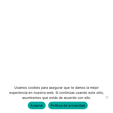
Planes
Ambitos
Términos y Condiciones
Operaciones y Servicios de Alimentos y
Bebidas
INFORMACIÓN
Gratis
Instituto
Preguntas Frecuentes
Membresias
Contáctanos
Ambitos
Planeamiento y Control de Alimentos y
Bebidas
Usamos cookies para asegurar que te damos la mejor
Todos los Derechos Reservados ©Consejos Iberoamericanos
experiencia en nuestra web. Si continúas usando este sitio,
$26
asumiremos que estás de acuerdo con ello.
Aceptar
Política de privacidad