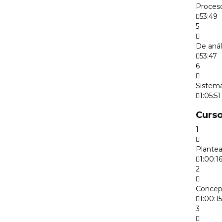
Proceso
53:49
5
De anál
53:47
6
Sistema
1:05:51
Curso
1
Plantea
1:00:1
2
Concept
1:00:15
3