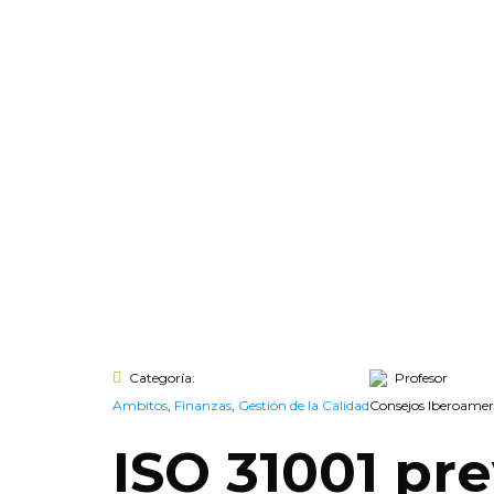
Categoría:
Profesor
Ambitos
,
Finanzas
,
Gestión de la Calidad
Consejos Iberoamer
ISO 31001 pr