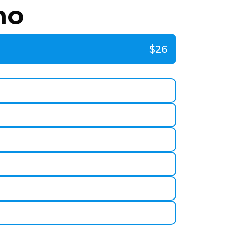
mo
$26