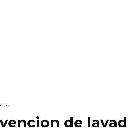
icanos
evencion de lavad