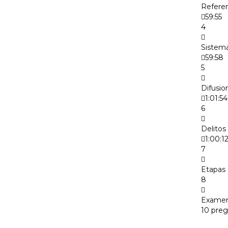
Referen
59:55
4
Sistema
59:58
5
Difusio
1:01:54
6
Delitos
1:00:1
7
Etapas 
8
Examen 
10 pre