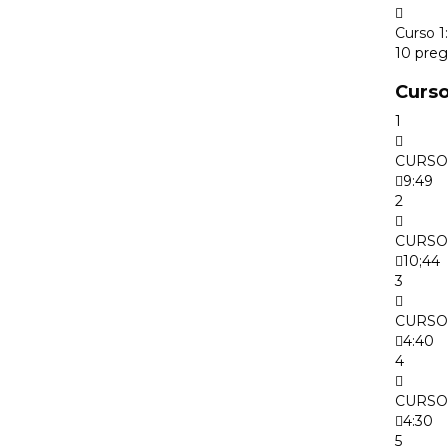
Curso 
10 pre
Curso
1
CURSO
9:49
2
CURSO
10;44
3
CURSO
4:40
4
CURSO
4:30
5