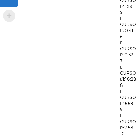
CURSO
41:19
5
CURSO 
20:41
6
CURSO 
50:32
7
CURSO
1;18:2
8
CURSO
45:58
9
CURSO
57:58
10