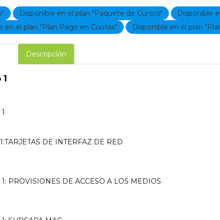
o"
Disponible en el plan "Paquete de Cursos"
Disponible e
e en el plan "Plan Pago en Cuotas"
Disponible en el plan "Pla
rio
Descripción
 1
 1
:TARJETAS DE INTERFAZ DE RED
1: PROVISIONES DE ACCESO A LOS MEDIOS