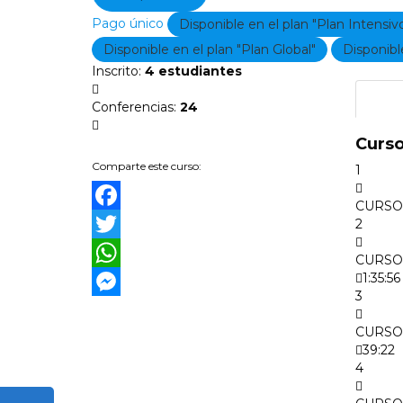
Pago único
Disponible en el plan "Plan Intensiv
Disponible en el plan "Plan Global"
Disponibl
Inscrito
:
4 estudiantes
Tema
Conferencias
:
24
Curso
Comparte este curso:
1
CURSO
Facebook
2
Twitter
CURSO1
1:35:56
WhatsApp
3
Messenger
CURSO 
39:22
4