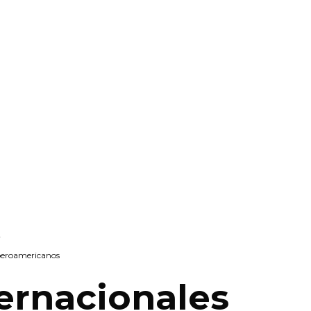
r
beroamericanos
ernacionales