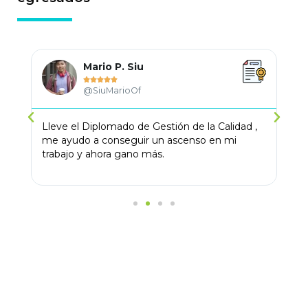
Mario P. Siu





@SiuMarioOf
e
Lleve el Diplomado de Gestión de la Calidad ,
Me
me ayudo a conseguir un ascenso en mi
pr
ban
trabajo y ahora gano más.
di
ge